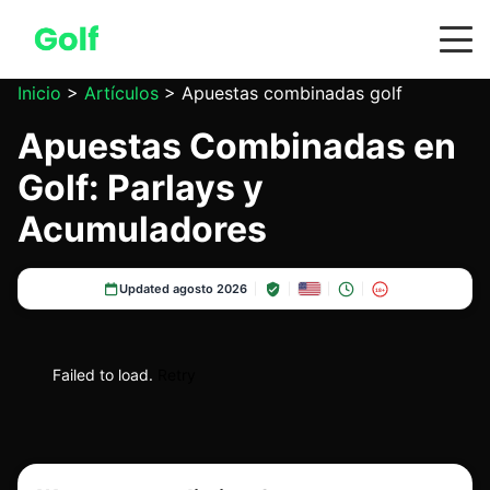
Inicio
>
Artículos
>
Apuestas combinadas golf
Apuestas Combinadas en
Golf: Parlays y
Acumuladores
Updated agosto 2026
18+
Failed to load.
Retry