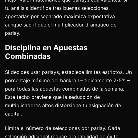
tu análisis identifica tres buenas selecciones,
apostarlas por separado maximiza expectativa
aunque sacrifique el multiplicador dramatico del
parlay.
Disciplina en Apuestas
Combinadas
Si decides usar parlays, establece limites estrictos. Un
porcentaje máximo del bankroll – tipicamente 2-5% –
para todas las apuestas combinadas de la semana.
Este techo previene que la seducción de
multiplicadores altos distorsione tu asignación de
capital.
Limita el número de selecciones por parlay. Cada
selección adicional reduce probabilidad de éxito