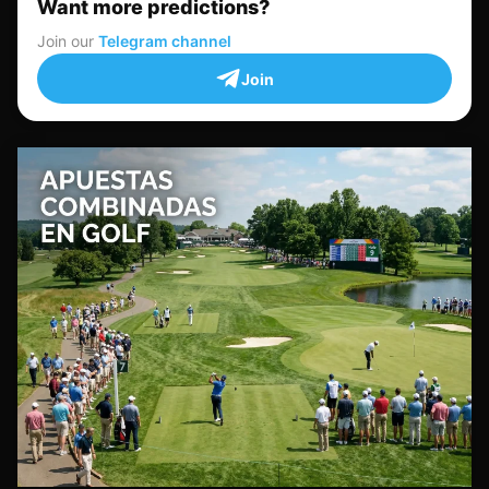
Want more predictions?
Join our
Telegram channel
Join