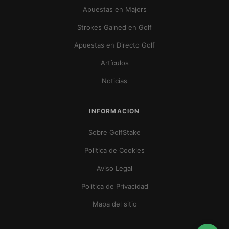
Apuestas en Majors
Strokes Gained en Golf
Apuestas en Directo Golf
Artículos
Noticias
INFORMACION
Sobre GolfStake
Politica de Cookies
Aviso Legal
Politica de Privacidad
Mapa del sitio