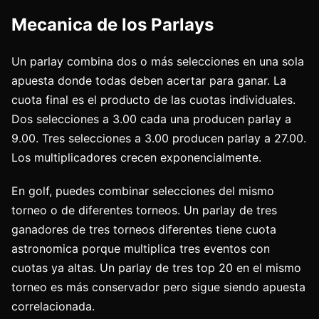
Mecanica de los Parlays
Un parlay combina dos o más selecciones en una sola
apuesta donde todas deben acertar para ganar. La
cuota final es el producto de las cuotas individuales.
Dos selecciones a 3.00 cada una producen parlay a
9.00. Tres selecciones a 3.00 producen parlay a 27.00.
Los multiplicadores crecen exponencialmente.
En golf, puedes combinar selecciones del mismo
torneo o de diferentes torneos. Un parlay de tres
ganadores de tres torneos diferentes tiene cuota
astronomica porque multiplica tres eventos con
cuotas ya altas. Un parlay de tres top 20 en el mismo
torneo es más conservador pero sigue siendo apuesta
correlacionada.