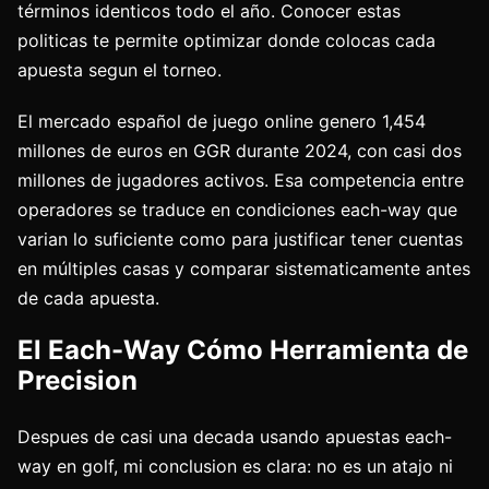
términos identicos todo el año. Conocer estas
politicas te permite optimizar donde colocas cada
apuesta segun el torneo.
El mercado español de juego online genero 1,454
millones de euros en GGR durante 2024, con casi dos
millones de jugadores activos. Esa competencia entre
operadores se traduce en condiciones each-way que
varian lo suficiente como para justificar tener cuentas
en múltiples casas y comparar sistematicamente antes
de cada apuesta.
El Each-Way Cómo Herramienta de
Precision
Despues de casi una decada usando apuestas each-
way en golf, mi conclusion es clara: no es un atajo ni