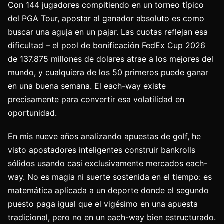
Con 144 jugadores compitiendo en un torneo típico
del PGA Tour, apostar al ganador absoluto es como
buscar una aguja en un pajar. Las cuotas reflejan esa
dificultad – el pool de bonificación FedEx Cup 2026
de 137.875 millones de dolares atrae a los mejores del
mundo, y cualquiera de los 50 primeros puede ganar
en una buena semana. El each-way existe
precisamente para convertir esa volatilidad en
oportunidad.
En mis nueve años analizando apuestas de golf, he
visto apostadores inteligentes construir bankrolls
sólidos usando casi exclusivamente mercados each-
way. No es magia ni suerte sostenida en el tiempo: es
matemática aplicada a un deporte donde el segundo
puesto paga igual que el vigésimo en una apuesta
tradicional, pero no en un each-way bien estructurado.