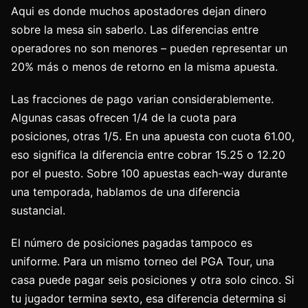
Aqui es donde muchos apostadores dejan dinero
sobre la mesa sin saberlo. Las diferencias entre
operadores no son menores – pueden representar un
20% más o menos de retorno en la misma apuesta.
Las fracciones de pago varian considerablemente.
Algunas casas ofrecen 1/4 de la cuota para
posiciones, otras 1/5. En una apuesta con cuota 61.00,
eso significa la diferencia entre cobrar 15.25 o 12.20
por el puesto. Sobre 100 apuestas each-way durante
una temporada, hablamos de una diferencia
sustancial.
El número de posiciones pagadas tampoco es
uniforme. Para un mismo torneo del PGA Tour, una
casa puede pagar seis posiciones y otra solo cinco. Si
tu jugador termina sexto, esa diferencia determina si