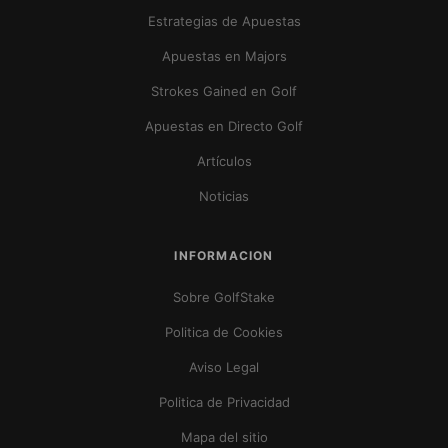
Estrategias de Apuestas
Apuestas en Majors
Strokes Gained en Golf
Apuestas en Directo Golf
Artículos
Noticias
INFORMACION
Sobre GolfStake
Politica de Cookies
Aviso Legal
Politica de Privacidad
Mapa del sitio