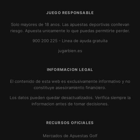
JUEGO RESPONSABLE
Solo mayores de 18 anos. Las apuestas deportivas conllevan
riesgo. Apuesta unicamente lo que puedas permitirte perder.
900 200 225
- Linea de ayuda gratuita
jugarbien.es
INFORMACION LEGAL
El contenido de esta web es exclusivamente informativo y no
constituye asesoramiento financiero.
Los datos pueden quedar desactualizados. Verifica siempre la
informacion antes de tomar decisiones.
RECURSOS OFICIALES
Mercados de Apuestas Golf