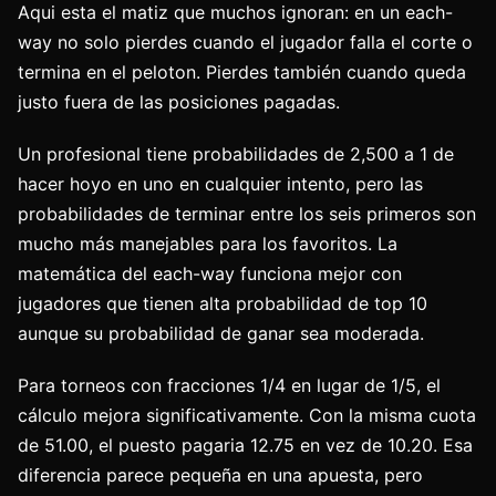
Aqui esta el matiz que muchos ignoran: en un each-
way no solo pierdes cuando el jugador falla el corte o
termina en el peloton. Pierdes también cuando queda
justo fuera de las posiciones pagadas.
Un profesional tiene probabilidades de 2,500 a 1 de
hacer hoyo en uno en cualquier intento, pero las
probabilidades de terminar entre los seis primeros son
mucho más manejables para los favoritos. La
matemática del each-way funciona mejor con
jugadores que tienen alta probabilidad de top 10
aunque su probabilidad de ganar sea moderada.
Para torneos con fracciones 1/4 en lugar de 1/5, el
cálculo mejora significativamente. Con la misma cuota
de 51.00, el puesto pagaria 12.75 en vez de 10.20. Esa
diferencia parece pequeña en una apuesta, pero