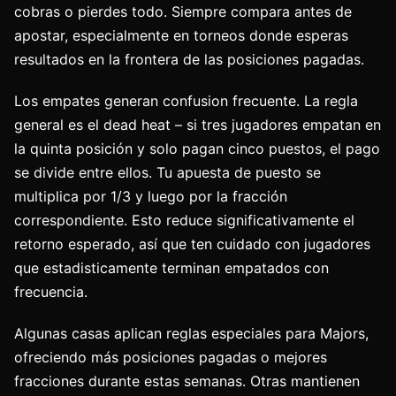
cobras o pierdes todo. Siempre compara antes de
apostar, especialmente en torneos donde esperas
resultados en la frontera de las posiciones pagadas.
Los empates generan confusion frecuente. La regla
general es el dead heat – si tres jugadores empatan en
la quinta posición y solo pagan cinco puestos, el pago
se divide entre ellos. Tu apuesta de puesto se
multiplica por 1/3 y luego por la fracción
correspondiente. Esto reduce significativamente el
retorno esperado, así que ten cuidado con jugadores
que estadisticamente terminan empatados con
frecuencia.
Algunas casas aplican reglas especiales para Majors,
ofreciendo más posiciones pagadas o mejores
fracciones durante estas semanas. Otras mantienen