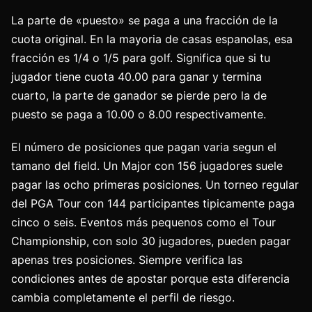
La parte de «puesto» se paga a una fracción de la
cuota original. En la mayoria de casas espanolas, esa
fracción es 1/4 o 1/5 para golf. Significa que si tu
jugador tiene cuota 40.00 para ganar y termina
cuarto, la parte de ganador se pierde pero la de
puesto se paga a 10.00 o 8.00 respectivamente.
El número de posiciones que pagan varia segun el
tamano del field. Un Major con 156 jugadores suele
pagar las ocho primeras posiciones. Un torneo regular
del PGA Tour con 144 participantes tipicamente paga
cinco o seis. Eventos más pequenos como el Tour
Championship, con solo 30 jugadores, pueden pagar
apenas tres posiciones. Siempre verifica las
condiciones antes de apostar porque esta diferencia
cambia completamente el perfil de riesgo.